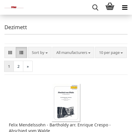
Dezimett
Sort by
per page
Sort by
All manufacturers
10 per page
1
2
»
Felix Mendelssohn - Bartholdy arr. Enrique Crespo -
Abschied vom Walde