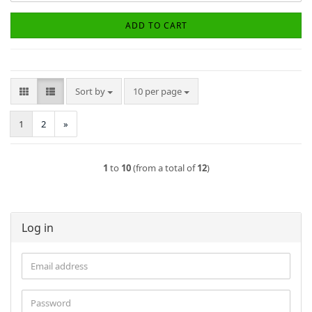
ADD TO CART
Sort by
per page
Sort by
10 per page
1
2
»
1
to
10
(from a total of
12
)
Log in
Email
address
Password