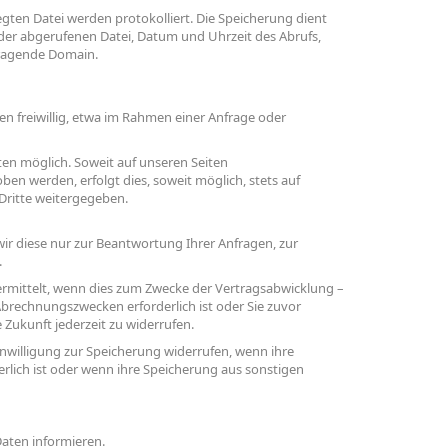
gten Datei werden protokolliert. Die Speicherung dient
der abgerufenen Datei, Datum und Uhrzeit des Abrufs,
ragende Domain.
 freiwillig, etwa im Rahmen einer Anfrage oder
en möglich. Soweit auf unseren Seiten
n werden, erfolgt dies, soweit möglich, stets auf
 Dritte weitergegeben.
r diese nur zur Beantwortung Ihrer Anfragen, zur
.
rmittelt, wenn dies zum Zwecke der Vertragsabwicklung –
 Abrechnungszwecken erforderlich ist oder Sie zuvor
e Zukunft jederzeit zu widerrufen.
nwilligung zur Speicherung widerrufen, wenn ihre
erlich ist oder wenn ihre Speicherung aus sonstigen
Daten informieren.