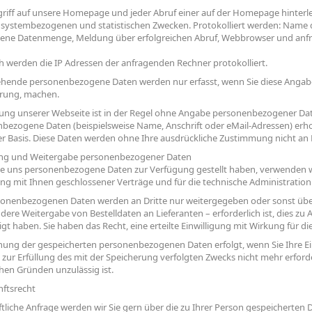
griff auf unsere Homepage und jeder Abruf einer auf der Homepage hinterle
 systembezogenen und statistischen Zwecken. Protokolliert werden: Name 
ene Datenmenge, Meldung über erfolgreichen Abruf, Webbrowser und anf
ch werden die IP Adressen der anfragenden Rechner protokolliert.
hende personenbezogene Daten werden nur erfasst, wenn Sie diese Angaben
erung, machen.
ung unserer Webseite ist in der Regel ohne Angabe personenbezogener Dat
bezogene Daten (beispielsweise Name, Anschrift oder eMail-Adressen) erhobe
iger Basis. Diese Daten werden ohne Ihre ausdrückliche Zustimmung nicht an
ung und Weitergabe personenbezogener Daten
ie uns personenbezogene Daten zur Verfügung gestellt haben, verwenden wi
ng mit Ihnen geschlossener Verträge und für die technische Administration
sonenbezogenen Daten werden an Dritte nur weitergegeben oder sonst übe
dere Weitergabe von Bestelldaten an Lieferanten – erforderlich ist, dies zu
igt haben. Sie haben das Recht, eine erteilte Einwilligung mit Wirkung für di
hung der gespeicherten personenbezogenen Daten erfolgt, wenn Sie Ihre Ei
 zur Erfüllung des mit der Speicherung verfolgten Zwecks nicht mehr erford
chen Gründen unzulässig ist.
nftsrecht
ftliche Anfrage werden wir Sie gern über die zu Ihrer Person gespeicherten 