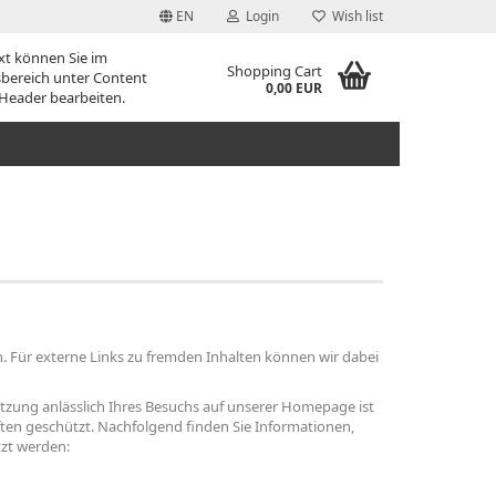
EN
Login
Wish list
xt können Sie im
Shopping Cart
sbereich unter Content
0,00 EUR
Header bearbeiten.
Für externe Links zu fremden Inhalten können wir dabei
zung anlässlich Ihres Besuchs auf unserer Homepage ist
ften geschützt. Nachfolgend finden Sie Informationen,
zt werden: