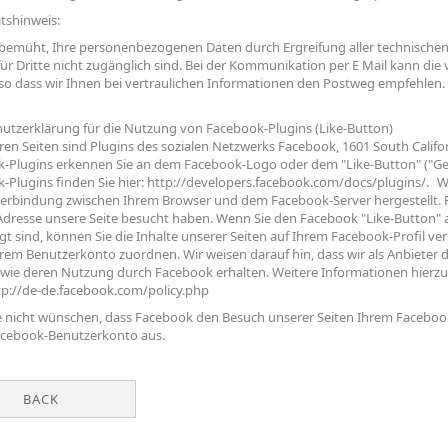
itshinweis:
 bemüht, Ihre personenbezogenen Daten durch Ergreifung aller technischen
für Dritte nicht zugänglich sind. Bei der Kommunikation per E Mail kann die
so dass wir Ihnen bei vertraulichen Informationen den Postweg empfehlen.
utzerklärung für die Nutzung von Facebook-Plugins (Like-Button)
ren Seiten sind Plugins des sozialen Netzwerks Facebook, 1601 South Californ
-Plugins erkennen Sie an dem Facebook-Logo oder dem "Like-Button" ("Gefäll
-Plugins finden Sie hier:
http://developers.facebook.com/docs/plugins/
. W
Verbindung zwischen Ihrem Browser und dem Facebook-Server hergestellt. F
-Adresse unsere Seite besucht haben. Wenn Sie den Facebook "Like-Button"
gt sind, können Sie die Inhalte unserer Seiten auf Ihrem Facebook-Profil 
hrem Benutzerkonto zuordnen. Wir weisen darauf hin, dass wir als Anbieter 
wie deren Nutzung durch Facebook erhalten. Weitere Informationen hierzu 
tp://de-de.facebook.com/policy.php
 nicht wünschen, dass Facebook den Besuch unserer Seiten Ihrem Facebook
cebook-Benutzerkonto aus.
BACK