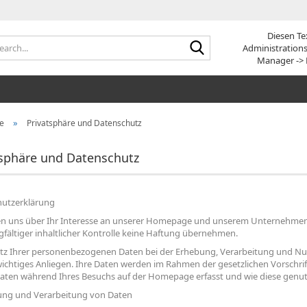
Diesen Te
Search...
Administration
Manager -> 
»
e
Privatsphäre und Datenschutz
tsphäre und Datenschutz
utzerklärung
en uns über Ihr Interesse an unserer Homepage und unserem Unternehmen. 
rgfältiger inhaltlicher Kontrolle keine Haftung übernehmen.
tz Ihrer personenbezogenen Daten bei der Erhebung, Verarbeitung und Nut
wichtiges Anliegen. Ihre Daten werden im Rahmen der gesetzlichen Vorschri
aten während Ihres Besuchs auf der Homepage erfasst und wie diese genut
ung und Verarbeitung von Daten