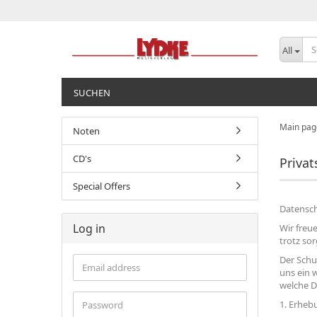
All
SUCHEN
Main pag
Noten
CD's
Priva
Special Offers
Datensch
Log in
Wir freu
trotz so
Der Schu
Email
uns ein 
address
welche D
Password
1. Erheb