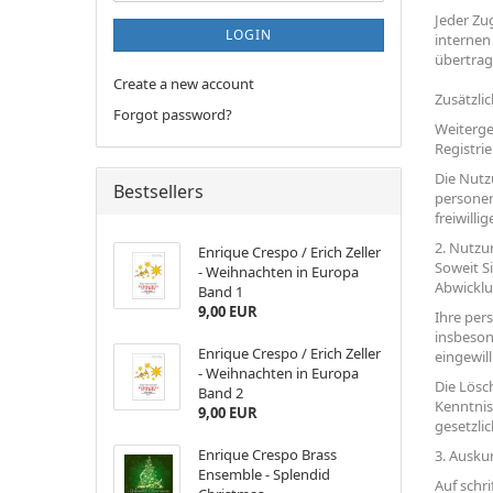
Jeder Zu
LOGIN
internen
übertrag
Create a new account
Zusätzli
Forgot password?
Weiterge
Registri
Die Nutz
Bestsellers
personen
freiwill
2. Nutz
Enrique Crespo / Erich Zeller
Soweit S
- Weihnachten in Europa
Abwicklu
Band 1
9,00 EUR
Ihre per
insbeson
Enrique Crespo / Erich Zeller
eingewill
- Weihnachten in Europa
Die Lösc
Band 2
Kenntnis
9,00 EUR
gesetzli
Enrique Crespo Brass
3. Ausku
Ensemble - Splendid
Auf schri